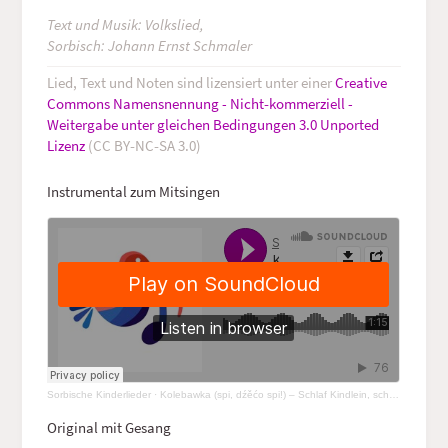
Text und Musik: Volkslied,
Sorbisch: Johann Ernst Schmaler
Lied, Text und Noten sind lizensiert unter einer
Creative
Commons Namensnennung - Nicht‑kommerziell -
Weitergabe unter gleichen Bedingungen 3.0 Unported
Lizenz
(CC BY‑NC‑SA 3.0)
Instrumental zum Mitsingen
Sorbische Kinderlieder
·
Kolebawka (spi, dźěćo spi!) – Schlaf Kindlein, schlaf! (instrumental)
Original mit Gesang