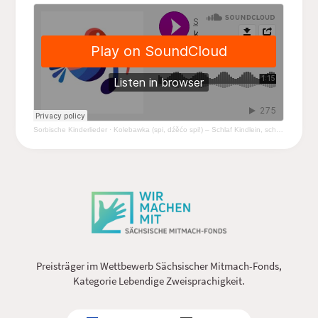
Sorbische Kinderlieder
·
Kolebawka (spi, dźěćo spi!) – Schlaf Kindlein, schlaf!
Preisträger im Wettbewerb Sächsischer Mitmach-Fonds,
Kategorie Lebendige Zweisprachigkeit.