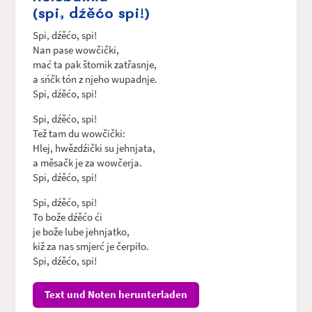
(spi, dźěćo spi!)
Spi, dźěćo, spi!
Nan pase wowčički,
mać ta pak štomik zatřasnje,
a sńčk tón z njeho wupadnje.
Spi, dźěćo, spi!
Spi, dźěćo, spi!
Tež tam du wowčički:
Hlej, hwězdźički su jehnjata,
a měsačk je za wowčerja.
Spi, dźěćo, spi!
Spi, dźěćo, spi!
To bože dźěćo ći
je bože lube jehnjatko,
kiž za nas smjerć je čerpiło.
Spi, dźěćo, spi!
Text und Noten herunterladen