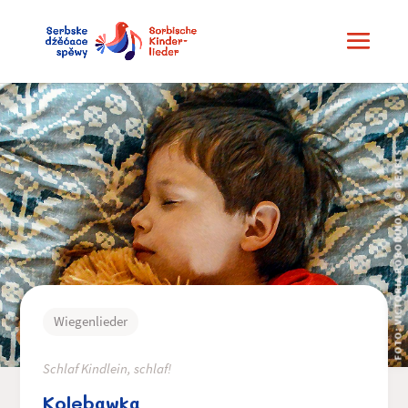
FOTO: VICTORIA BORODINOVA @ PEXELS
Wiegenlieder
Schlaf Kindlein, schlaf!
Kolebawka