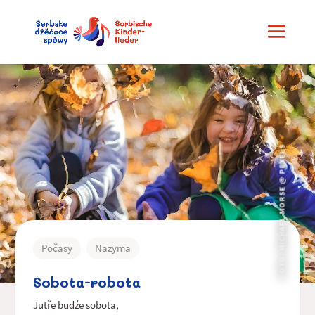
FOTO: MICHAEL MORSE @ PEXELS
Počasy
Nazyma
Sobota-robota
Jutře budźe sobota,