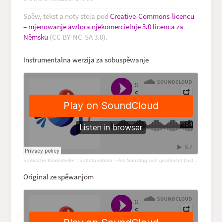
Spěw, tekst a noty steja pod
Creative-Commons-licencu
– mjenowanje awtora njekomercielnje 3.0 licenca za
Němsku
(CC BY‑NC‑SA 3.0).
Instrumentalna werzija za sobuspěwanje
Sorbische Kinderlieder
·
Sobota-robota – Am Samstag wird gearbeitet (instrumental)
Original ze spěwanjom