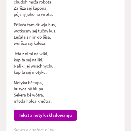
chudoh muža robota.
Zarěza sej kapona,
pójsny jeho na wrota.
Přileća tam dźiwja hus,
wotkusny sej tučny kus.
Lećała z nim do lěsa,
wurěza sej kolesa.
Jěła z nimi na wiki,
kupiła sej naliki.
Naliki jej wuschnychu,
kupiła sej motyku.
Motyka bě tupa,
husyca bě hłupa.
Sekera bě wótra,
młoda holca kmótra.
Tekst a noty k składowanju
Słowa a hudźba: z ludu