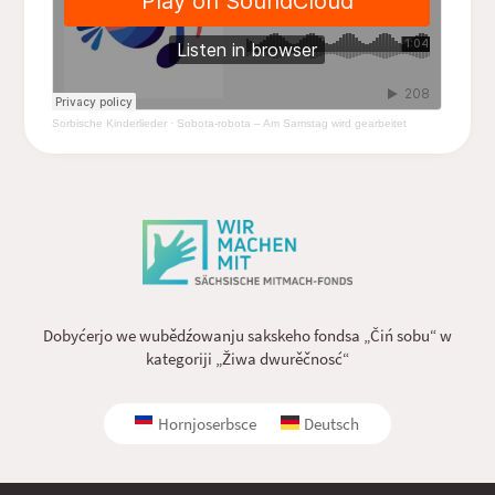
Sorbische Kinderlieder
·
Sobota-robota – Am Samstag wird gearbeitet
Dobyćerjo we wubědźowanju sakskeho fondsa „Čiń sobu“ w
kategoriji „Žiwa dwurěčnosć“
Hornjoserbsce
Deutsch