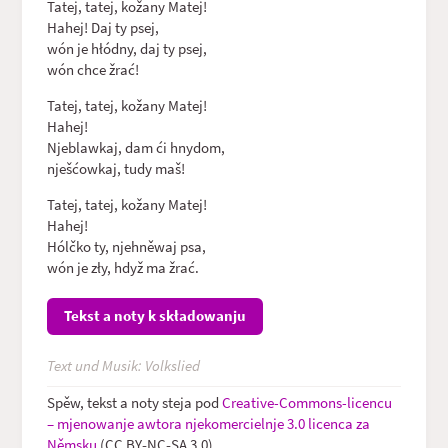
Tatej, tatej, kožany Matej!
Hahej! Daj ty psej,
wón je hłódny, daj ty psej,
wón chce žrać!
Tatej, tatej, kožany Matej!
Hahej!
Njeblawkaj, dam ći hnydom,
nješćowkaj, tudy maš!
Tatej, tatej, kožany Matej!
Hahej!
Hólčko ty, njehněwaj psa,
wón je zły, hdyž ma žrać.
Tekst a noty k składowanju
Text und Musik: Volkslied
Spěw, tekst a noty steja pod
Creative-Commons-licencu
– mjenowanje awtora njekomercielnje 3.0 licenca za
Němsku
(CC BY‑NC‑SA 3.0).