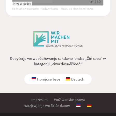
Sorbische Kinderlieder
·
Kožany Matej – Matej, gib dem Hund etwas
Dobyćerjo we wubědźowanju sakskeho fondsa „Čiń sobu“ w
kategoriji „Žiwa dwurěčnosć“
Hornjoserbsce
Deutsch
Impresum
Wužiwanske prawa
Wozjewjenje wo škiće datow