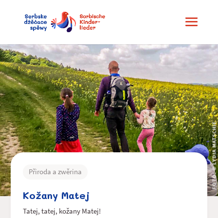
FOTO: © LYDIA MATSCHIE
Přiroda a zwěrina
Kožany Matej
Tatej, tatej, kožany Matej!