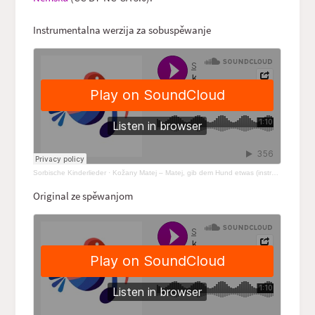
Instrumentalna werzija za sobuspěwanje
Sorbische Kinderlieder
·
Kožany Matej – Matej, gib dem Hund etwas (instrumental)
Original ze spěwanjom